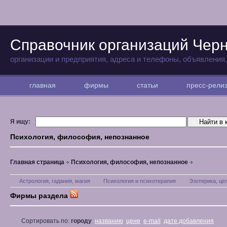
Справочник организаций Чер
организации и предприятия, адреса и телефоны, объявления
главная
фирмы
статьи
пресс-рел
Я ищу:
Психология, философия, непознанное
Главная страница
Психология, философия, непознанное
Астрология, гадания, магия
Психология и психотерапия
Эзотерика, це
Фирмы раздела
Сортировать по:
городу
названию
цене
e-mail
дате добавления