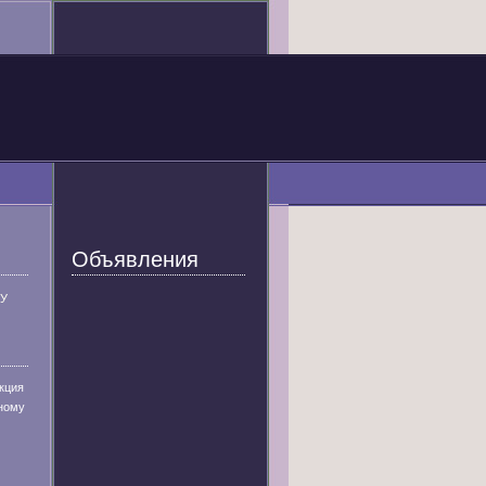
Объявления
У
кция
ному