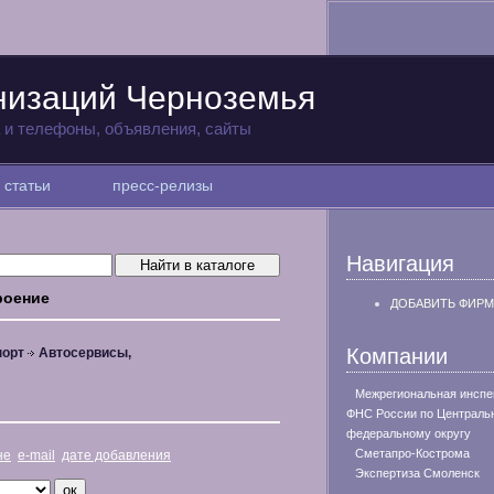
низаций Черноземья
а и телефоны, объявления, сайты
статьи
пресс-релизы
Навигация
роение
ДОБАВИТЬ ФИРМ
Компании
порт
Автосервисы,
Межрегиональная инспе
ФНС России по Централь
федеральному округу
Сметапро-Кострома
не
e-mail
дате добавления
Экспертиза Смоленск