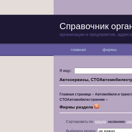
Справочник орга
организации и предприятия, адрес
главная
фирмы
Я ищу:
Автосервисы, СТОАвтомобилест
Главная страница
Автомобили и транс
СТОАвтомобилестроение
Фирмы раздела
Сортировать по:
городу
названию
це
Выберите регион: