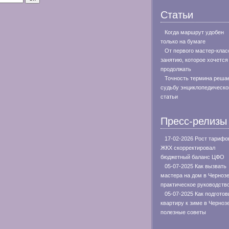
Статьи
Когда маршрут удобен
только на бумаге
От первого мастер-клас
занятию, которое хочется
продолжать
Точность термина реша
судьбу энциклопедическо
статьи
Пресс-релизы
17-02-2026 Рост тарифо
ЖКХ скорректировал
бюджетный баланс ЦФО
05-07-2025 Как вызвать
мастера на дом в Черноз
практическое руководств
05-07-2025 Как подготов
квартиру к зиме в Черноз
полезные советы