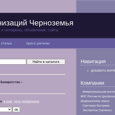
низаций Черноземья
а и телефоны, объявления, сайты
статьи
пресс-релизы
Навигация
ДОБАВИТЬ ФИРМ
Компании
Банкротство
Межрегиональная инспе
ФНС России по Централь
федеральному округу
не
e-mail
дате добавления
Сметапро-Кострома
Экспертиза Смоленск