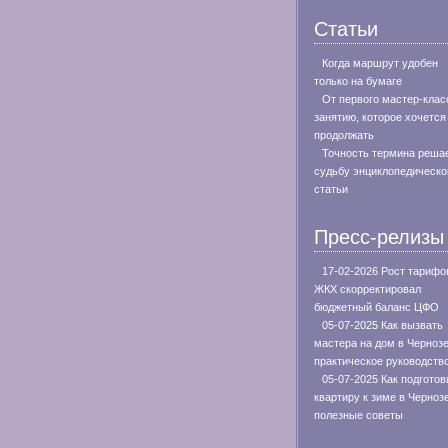
Статьи
Когда маршрут удобен
только на бумаге
От первого мастер-клас
занятию, которое хочется
продолжать
Точность термина реша
судьбу энциклопедическо
статьи
Пресс-релизы
17-02-2026 Рост тарифо
ЖКХ скорректировал
бюджетный баланс ЦФО
05-07-2025 Как вызвать
мастера на дом в Черноз
практическое руководств
05-07-2025 Как подготов
квартиру к зиме в Черноз
полезные советы