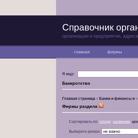
Справочник орга
организации и предприятия, адрес
главная
фирмы
Я ищу:
Банкротство
Главная страница
Банки и финансы в
Фирмы раздела
Сортировать по:
городу
названию
це
Выберите регион: