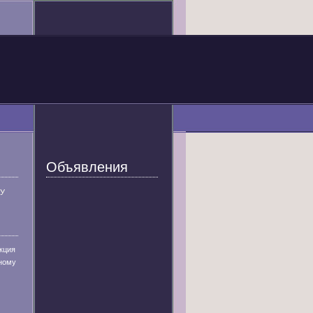
Объявления
У
кция
ному