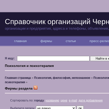
Справочник организаций Чер
организации и предприятия, адреса и телефоны, объявления
главная
фирмы
статьи
пресс-рел
Я ищу:
Психология и психотерапия
Главная страница
Психология, философия, непознанное
Психологи
психотерапия
Фирмы раздела
Сортировать по:
городу
названию
цене
e-mail
дате добавления
Выберите регион: