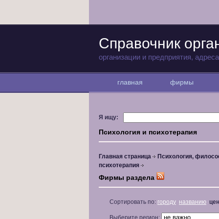
Справочник орга
организации и предприятия, адрес
главная
фирмы
Я ищу:
Психология и психотерапия
Главная страница
Психология, филосо
психотерапия
Фирмы раздела
Сортировать по:
городу
названию
це
Выберите регион: