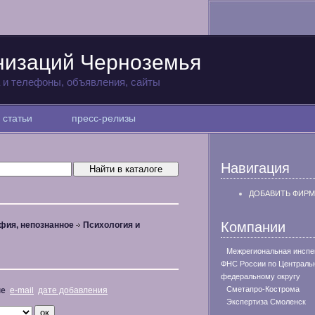
низаций Черноземья
а и телефоны, объявления, сайты
статьи
пресс-релизы
Навигация
ДОБАВИТЬ ФИРМ
Компании
фия, непознанное
Психология и
Межрегиональная инспе
ФНС России по Централь
федеральному округу
Сметапро-Кострома
не
e-mail
дате добавления
Экспертиза Смоленск