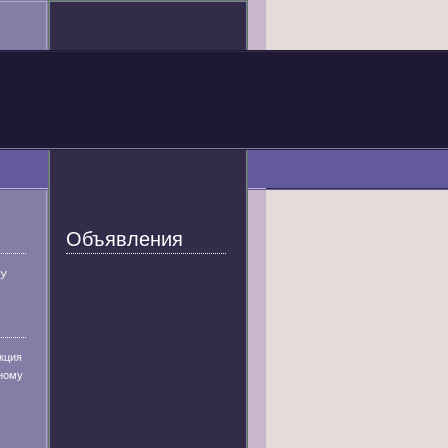
Объявления
У
кция
ному