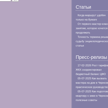
Статьи
Когда маршрут удобен
только на бумаге
От первого мастер-клас
занятию, которое хочется
продолжать
Точность термина реша
судьбу энциклопедическо
статьи
Пресс-релизы
17-02-2026 Рост тарифо
ЖКХ скорректировал
бюджетный баланс ЦФО
05-07-2025 Как вызвать
мастера на дом в Черноз
практическое руководств
05-07-2025 Как подготов
квартиру к зиме в Черноз
полезные советы