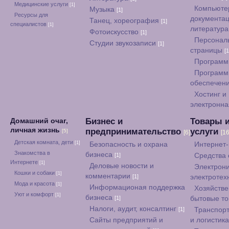
Медицинские услуги
[1]
Компьюте
Музыка
[1]
Ресурсы для
документац
Танец, хореография
[1]
специалистов
[1]
литератур
Фотоискусство
[1]
Персонал
Студии звукозаписи
[1]
страницы
[1
Программ
Программ
обеспечен
Хостинг и
электронна
Бизнес и
Товары 
Домашний очаг,
личная жизнь
предпринимательство
услуги
[5]
[6]
[16
Детская комната, дети
[1]
Безопасность и охрана
Интернет
Знакомства в
бизнеса
[1]
Средства
Интернете
[1]
Деловые новости и
Электрони
Кошки и собаки
[1]
комментарии
[1]
электротех
Мода и красота
[1]
Информационая поддержка
Хозяйстве
Уют и комфорт
[1]
бизнеса
[1]
бытовые т
Налоги, аудит, консалтинг
[1]
Транспорт
Сайты предприятий и
и логистик