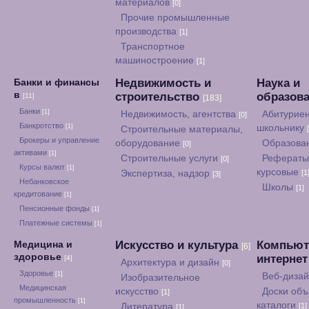
материалов
[0]
Прочие промышленные
производства
[1]
Транспортное
машиностроение
[1]
Недвижимость и
Наука и
Банки и финансы
в
строительство
образов
[11]
[183]
Банки
[1]
Недвижимость, агентства
Абитуриен
[0]
Банкротство
[1]
школьнику
Строительные материалы,
Брокеры и управление
оборудование
Образова
[0]
активами
[1]
Строительные услуги
Рефераты
[0]
Курсы валют
[1]
курсовые
Экспертиза, надзор
[1
[3]
Небанковское
Школы
[1]
кредитование
[1]
Пенсионные фонды
[1]
Платежные системы
[1]
Искусство и культура
Компьют
Медицина и
[6]
здоровье
интерне
[4]
Архитектура и дизайн
[0]
Здоровье
[1]
Веб-диза
Изобразительное
Медицинская
искусство
Доски объ
[1]
промышленность
[1]
каталоги
Литература
[1]
[1]