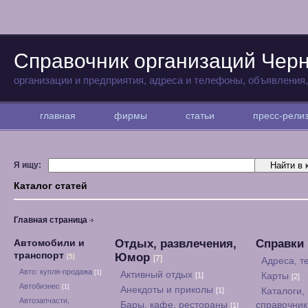
Справочник организаций Чер
организации и предприятия, адреса и телефоны, объявления
главная
фирмы
статьи
пресс-рел
Я ищу:
Каталог статей
Главная страница
Отдых, развлечения,
Справки
Автомобили и
транспорт
Юмор
[5]
[7]
Адреса, 
Авто: купля-продажа
[1]
Активный отдых
[1]
Карты
[2]
Автобизнес
[1]
Анекдоты и приколы
[1]
Каталоги,
Автозапчасти,
Бары, кафе, рестораны
справочни
[1]