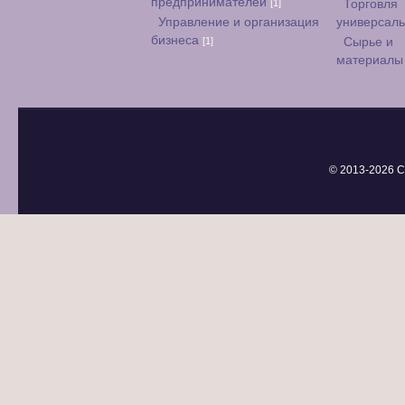
предпринимателей
[1]
Торговля
Управление и организация
универсал
бизнеса
[1]
Сырье и
материал
© 2013-
2026 С