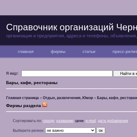
Справочник организаций Чер
организации и предприятия, адреса и телефоны, объявления
главная
фирмы
статьи
пресс-рел
Я ищу:
Бары, кафе, рестораны
Главная страница
Отдых, развлечения, Юмор
Бары, кафе, рестора
Фирмы раздела
Сортировать по:
городу
названию
цене
e-mail
дате добавления
Выберите регион: