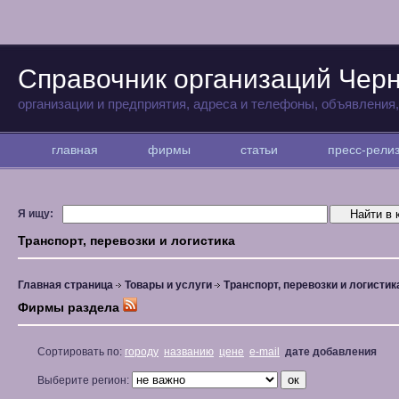
Справочник организаций Чер
организации и предприятия, адреса и телефоны, объявления
главная
фирмы
статьи
пресс-рел
Я ищу:
Транспорт, перевозки и логистика
Главная страница
Товары и услуги
Транспорт, перевозки и логистик
Фирмы раздела
Сортировать по:
городу
названию
цене
e-mail
дате добавления
Выберите регион: