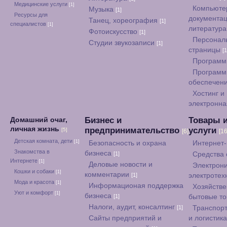
Медицинские услуги
[1]
Компьюте
Музыка
[1]
Ресурсы для
документац
Танец, хореография
[1]
специалистов
[1]
литератур
Фотоискусство
[1]
Персонал
Студии звукозаписи
[1]
страницы
[1
Программ
Программ
обеспечен
Хостинг и
электронна
Бизнес и
Товары 
Домашний очаг,
личная жизнь
предпринимательство
услуги
[5]
[6]
[16
Детская комната, дети
[1]
Безопасность и охрана
Интернет
Знакомства в
бизнеса
[1]
Средства
Интернете
[1]
Деловые новости и
Электрони
Кошки и собаки
[1]
комментарии
[1]
электротех
Мода и красота
[1]
Информационая поддержка
Хозяйстве
Уют и комфорт
[1]
бизнеса
[1]
бытовые т
Налоги, аудит, консалтинг
[1]
Транспорт
Сайты предприятий и
и логистик