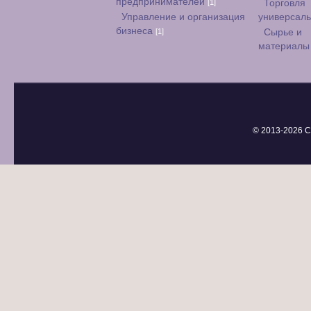
предпринимателей
[1]
Торговля
Управление и организация
универсал
бизнеса
[1]
Сырье и
материал
© 2013-
2026 С