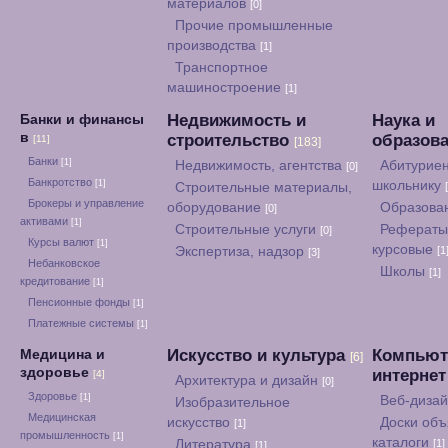
материалов
[0]
Прочие промышленные
производства
[1]
Транспортное
машиностроение
[1]
Недвижимость и
Наука и
Банки и финансы
в
строительство
образов
[11]
[183]
Банки
[1]
Недвижимость, агентства
Абитуриен
[0]
Банкротство
[1]
школьнику
Строительные материалы,
Брокеры и управление
оборудование
Образова
[0]
активами
[1]
Строительные услуги
Рефераты
[0]
Курсы валют
[1]
курсовые
Экспертиза, надзор
[1
[3]
Небанковское
Школы
[1]
кредитование
[1]
Пенсионные фонды
[1]
Платежные системы
[1]
Искусство и культура
Компьют
Медицина и
[6]
здоровье
интерне
[4]
Архитектура и дизайн
[0]
Здоровье
[1]
Веб-диза
Изобразительное
Медицинская
искусство
Доски объ
[1]
промышленность
[1]
каталоги
Литература
[1]
[1]