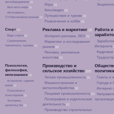
автооборудование
[1]
Игры
Энциклоп
[1]
Авто-мото инфо
[1]
Кино/видео
[1]
Автосервисы,
Путешествия и туризм
[1]
СТОАвтомобилестроение
[1]
Развлечения и хобби
[1]
Реклама и маркетинг
Работа и
Спорт
[2]
[3]
заработ
Виды спорта
Интернет-реклама, SEO
[1]
[1]
Соревнования,
Заработок
Маркетинг и исследования
чемпионаты, турниры
[1]
Интернете
рынков
[1]
Кадровые 
Реклама, рекламные
агентства
Трудоуст
[1]
Производство и
Обществ
Психология,
философия,
сельское хозяйство
политик
[10]
непознанное
[3]
Легкая промышленность
Газеты и
[1]
Астрология, гадания,
Машиностроение и
Города и
магия
[1]
металлообработка
[1]
Интернет
Психология и
Пищевая промышленность
[1]
Неправит
психотерапия
[1]
Полиграфия и издательская
организац
Эзотерика,
деятельность
[1]
целительство
[1]
Производство строительных