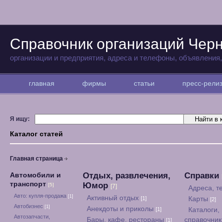
Справочник организаций Чер
организации и предприятия, адреса и телефоны, объявления
главная
фирмы
статьи
пресс-рел
Я ищу:
Каталог статей
Главная страница
Отдых, развлечения,
Справки
Автомобили и
транспорт
Юмор
[5]
[7]
Адреса, 
Авто: купля-продажа
[1]
Активный отдых
[1]
Карты
[2]
Автобизнес
[1]
Анекдоты и приколы
[1]
Каталоги,
Автозапчасти,
Бары, кафе, рестораны
справочни
[1]