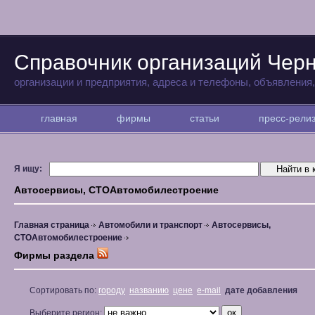
Справочник организаций Чер
организации и предприятия, адреса и телефоны, объявления
главная
фирмы
статьи
пресс-рел
Я ищу:
Автосервисы, СТОАвтомобилестроение
Главная страница
Автомобили и транспорт
Автосервисы,
СТОАвтомобилестроение
Фирмы раздела
Сортировать по:
городу
названию
цене
e-mail
дате добавления
Выберите регион: