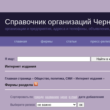
Справочник организаций Чер
организации и предприятия, адреса и телефоны, объявления
главная
фирмы
статьи
пресс-рел
Я ищу:
Интернет издания
Главная страница
Общество, политика, СМИ
Интернет издания
Фирмы раздела
Сортировать по:
городу
названию
цене
e-mail
дате добавления
Выберите регион: