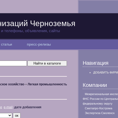
низаций Черноземья
а и телефоны, объявления, сайты
статьи
пресс-релизы
Навигация
ДОБАВИТЬ ФИРМ
Компании
ское хозяйство
Легкая промышленность
Межрегиональная инспе
ФНС России по Централь
федеральному округу
не
e-mail
дате добавления
Сметапро-Кострома
Экспертиза Смоленск