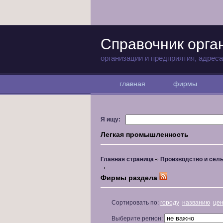
Справочник орга
организации и предприятия, адрес
главная
фирмы
Я ищу:
Легкая промышленность
Главная страница
Производство и сель
Фирмы раздела
Сортировать по:
городу
названию
це
Выберите регион: