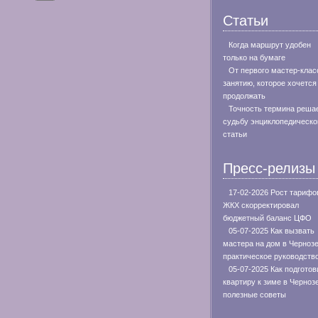
Статьи
Когда маршрут удобен
только на бумаге
От первого мастер-клас
занятию, которое хочется
продолжать
Точность термина реша
судьбу энциклопедическо
статьи
Пресс-релизы
17-02-2026 Рост тарифо
ЖКХ скорректировал
бюджетный баланс ЦФО
05-07-2025 Как вызвать
мастера на дом в Черноз
практическое руководств
05-07-2025 Как подготов
квартиру к зиме в Черноз
полезные советы