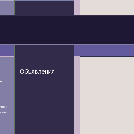
Объявления
У
кция
ному